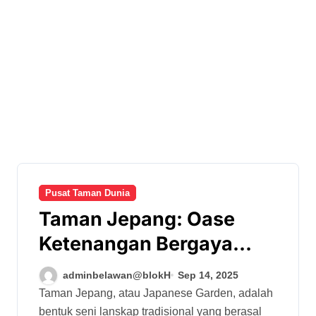
Pusat Taman Dunia
Taman Jepang: Oase
Ketenangan Bergaya
Negeri Sakura
adminbelawan@blokH
Sep 14, 2025
Taman Jepang, atau Japanese Garden, adalah
bentuk seni lanskap tradisional yang berasal