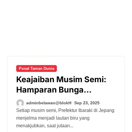
Pusat Taman Dunia
Keajaiban Musim Semi:
Hamparan Bunga
Nemophila di Ibaraki,
adminbelawan@blokH
Sep 23, 2025
Jepang
Setiap musim semi, Prefektur Ibaraki di Jepang
menjelma menjadi lautan biru yang
menakjubkan, saat jutaan...