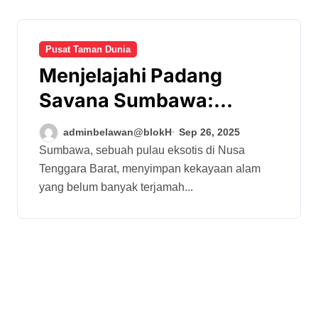
Pusat Taman Dunia
Menjelajahi Padang
Savana Sumbawa:
Keindahan Liar di Timur
adminbelawan@blokH
Sep 26, 2025
Nusa Tenggara
Sumbawa, sebuah pulau eksotis di Nusa
Tenggara Barat, menyimpan kekayaan alam
yang belum banyak terjamah...