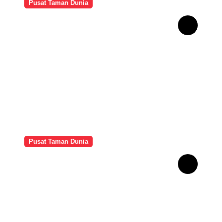
Pusat Taman Dunia
Taman Bunga Tulip
Belanda: Keindahan Musim
Semi yang Mendunia
Pusat Taman Dunia
Menjelajahi Padang Savana
Sumbawa: Keindahan Liar
di Timur Nusa Tenggara