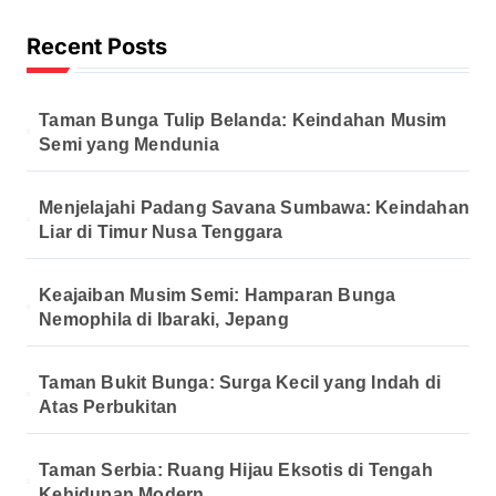
a
Recent Posts
g
i
Taman Bunga Tulip Belanda: Keindahan Musim
n
Semi yang Mendunia
a
t
Menjelajahi Padang Savana Sumbawa: Keindahan
Liar di Timur Nusa Tenggara
i
o
Keajaiban Musim Semi: Hamparan Bunga
n
Nemophila di Ibaraki, Jepang
Taman Bukit Bunga: Surga Kecil yang Indah di
Atas Perbukitan
Taman Serbia: Ruang Hijau Eksotis di Tengah
Kehidupan Modern