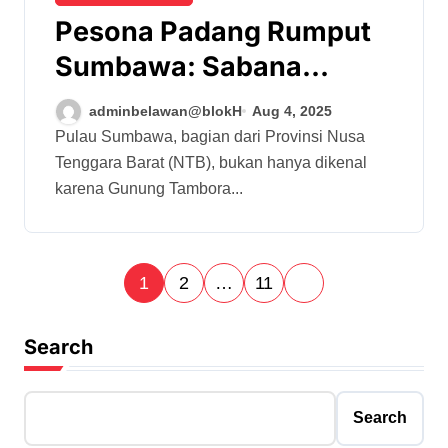
Pesona Padang Rumput
Sumbawa: Sabana
Eksotis di Timur
adminbelawan@blokH
Aug 4, 2025
Indonesia
Pulau Sumbawa, bagian dari Provinsi Nusa
Tenggara Barat (NTB), bukan hanya dikenal
karena Gunung Tambora...
P
1
2
…
11
o
s
Search
t
s
Search
p