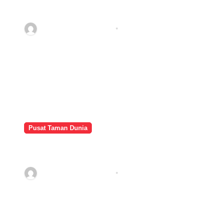
Bunga Nemophila di Ibaraki,
Jepang
adminbelawan@blokH
Sep 23, 2025
Pusat Taman Dunia
Taman Bukit Bunga: Surga Kecil
yang Indah di Atas Perbukitan
adminbelawan@blokH
Sep 22, 2025