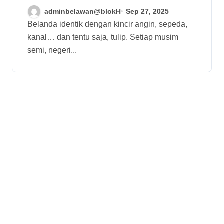
Musim Semi yang
adminbelawan@blokH
Sep 27, 2025
Mendunia
Belanda identik dengan kincir angin, sepeda,
kanal… dan tentu saja, tulip. Setiap musim
semi, negeri...