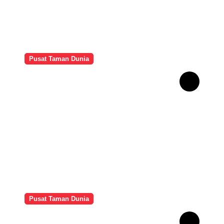
Pusat Taman Dunia
Keajaiban Musim Semi:
Hamparan Bunga
Nemophila di Ibaraki,
Jepang
Pusat Taman Dunia
Taman Bukit Bunga: Surga